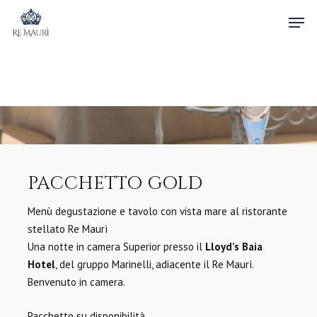
Skip
Men
to
main
content
PACCHETTO GOLD
Menù degustazione e tavolo con vista mare al ristorante
stellato Re Maurì
Una notte in camera Superior presso il
Lloyd’s Baia
Hotel
, del gruppo Marinelli, adiacente il Re Maurì.
Benvenuto in camera.
Pacchetto su disponibilità.